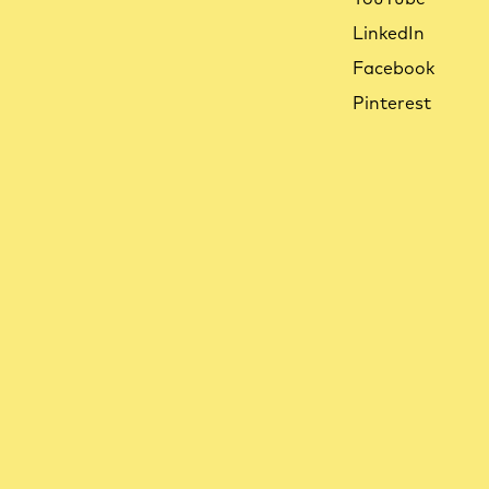
LinkedIn
Facebook
Pinterest
Quelle est la durée de recharge de la
batterie du Ca Go FS ?
En savoir plus
Quelle est la durée de vie de la batterie du
Ca Go FS ?