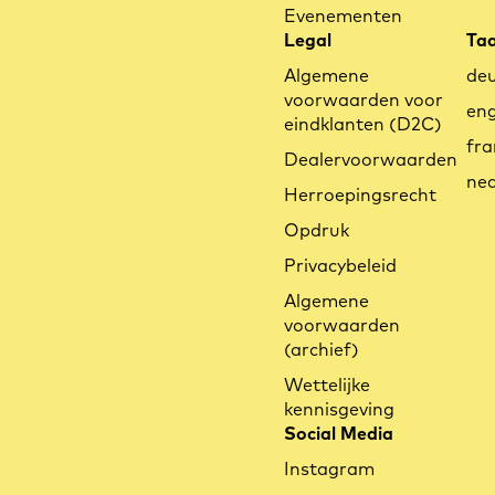
Evenementen
Legal
Taa
Algemene
de
voorwaarden voor
eng
eindklanten (D2C)
fra
Dealervoorwaarden
ned
Herroepingsrecht
Opdruk
Privacybeleid
Algemene
voorwaarden
(archief)
Wettelijke
kennisgeving
Social Media
Instagram