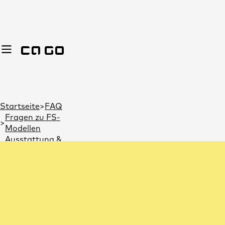
Du bist hier:
Startseite
FAQ
Fragen zu FS-
Modellen
Ne
Ausstattung &
Zubehör
Ausstattung &
Zubehör