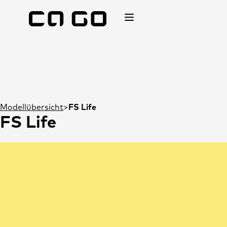
Modellübersicht
FS Life
FS Life
Änderungen und Irrtümer vorbehalten.