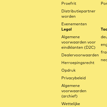
Proefrit
Por
Distributiepartner
worden
Evenementen
Legal
Taa
Algemene
de
voorwaarden voor
eng
eindklanten (D2C)
fra
Dealervoorwaarden
ned
Herroepingsrecht
Opdruk
Privacybeleid
Algemene
voorwaarden
(archief)
Wettelijke