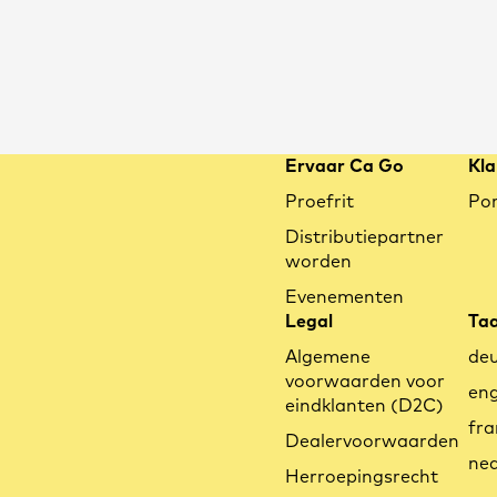
Ervaar Ca Go
Kla
Proefrit
Por
Distributiepartner
worden
Evenementen
Legal
Taa
Algemene
de
voorwaarden voor
eng
eindklanten (D2C)
fra
Dealervoorwaarden
ned
Herroepingsrecht