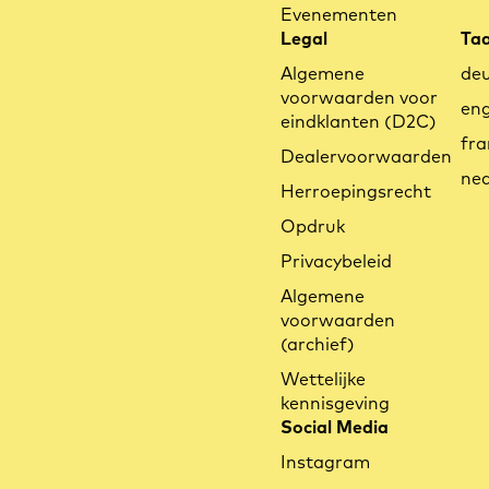
Evenementen
Legal
Taa
Algemene
de
voorwaarden voor
eng
eindklanten (D2C)
fra
Dealervoorwaarden
ned
Herroepingsrecht
Opdruk
Privacybeleid
Algemene
voorwaarden
(archief)
Wettelijke
kennisgeving
Social Media
Instagram