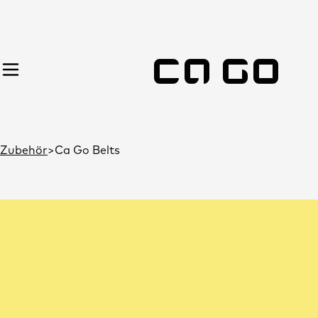
Zubehör
Ca Go Belts
Ca Go Belts
Ladun
Ca Go
Ca Go
aus zw
Meter
stabil