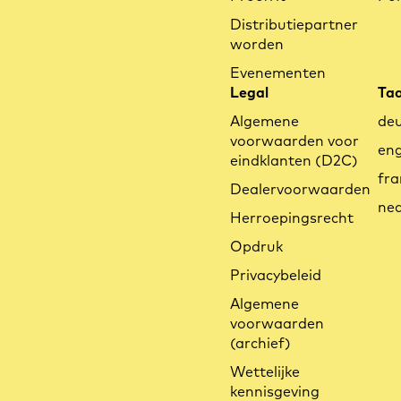
Distributiepartner
worden
Evenementen
Legal
Taa
Algemene
de
voorwaarden voor
eng
eindklanten (D2C)
fra
Dealervoorwaarden
ned
Herroepingsrecht
Opdruk
Privacybeleid
Algemene
voorwaarden
(archief)
Wettelijke
kennisgeving