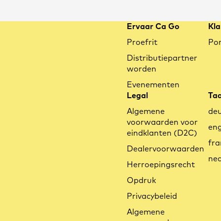
Ervaar Ca Go
Kla
Vergelijkbare
Proefrit
Por
artikelen
Distributiepartner
worden
Evenementen
Legal
Taa
Algemene
de
voorwaarden voor
eng
eindklanten (D2C)
fra
Dealervoorwaarden
ned
Herroepingsrecht
Opdruk
Wat kenmerkt het
Privacybeleid
(kabel-)stuursysteem van de Ca
Go FS?
Algemene