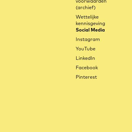
voorwaarden
Meer leren
(archief)
Wettelijke
kennisgeving
Social Media
Instagram
YouTube
LinkedIn
Voor welke lichaamslengte is de
Facebook
Ca Go FS geschikt?
Pinterest
Meer leren