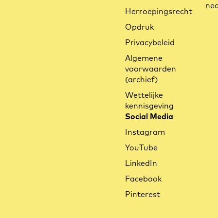
ned
Herroepingsrecht
Opdruk
Hoe maak ik de cargobox van de
Privacybeleid
FS Life schoon?
Algemene
Meer leren
voorwaarden
(archief)
Wettelijke
kennisgeving
Social Media
Instagram
YouTube
LinkedIn
Wat kenmerkt het
(kabel-)stuursysteem van de Ca
Facebook
Go FS?
Pinterest
Meer leren