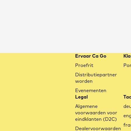
Ervaar Ca Go
Kla
Vergelijkbare
Proefrit
Por
artikelen
Distributiepartner
worden
Evenementen
Legal
Taa
Algemene
de
voorwaarden voor
eng
eindklanten (D2C)
fra
Dealervoorwaarden