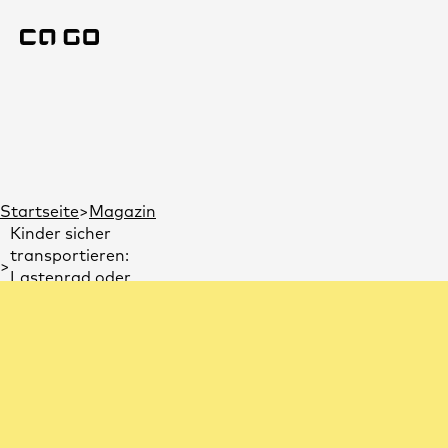
Du bist hier:
Startseite
Magazin
Kinder sicher
transportieren:
Lastenrad oder
Ähnliche Artike
Fahrradanhänger?
Kinder sicher